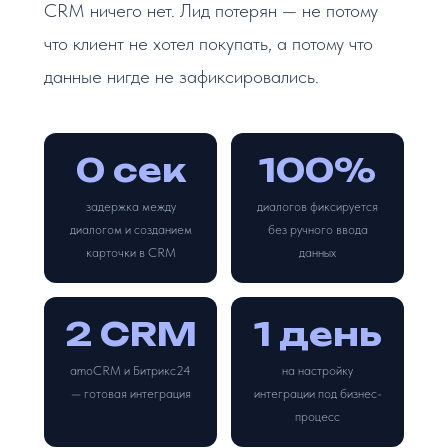
CRM ничего нет. Лид потерян — не потому
что клиент не хотел покупать, а потому что
данные нигде не зафиксировались.
0 сек
100%
задержка между
диалогов фиксируется
диалогом и созданием
без ручного ввода
карточки в CRM
данных
2 CRM
1 день
amoCRM и Битрикс24
на настройку
— готовая интеграция
интеграции под бизнес-
процесс