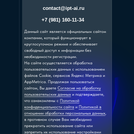
contact@ipt-ai.ru
+7 (981) 160-11-34
Данный сайт является официальным сайтом
компании, который функционирует в
круглосуточном режиме и обеспечивает
свободный доступ к информации без
необходимости регистрации.
На сайте осуществляется обработка
пользовательских данных с использованием
файлов Cookie, сервисов Яндекс Метрика и
AppMetrica. Продолжая пользоваться
сайтом, Вы даете
Согласие на обработку
пользовательских данных
и подтверждаете,
что ознакомлены с
Политикой
конфиденциальности сайта
и
Политикой в
отношении обработки персональных данных
,
в противном случае Вам необходимо
прекратить использование сайта или
запретить их использование настройками