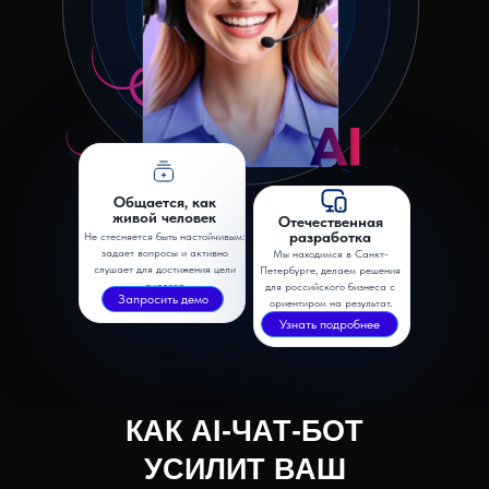
Общается, как
живой человек
Отечественная
разработка
Не стесняется быть настойчивым:
задает вопросы и активно
Мы находимся в Санкт-
слушает для достижения цели
Петербурге, делаем решения
диалога
для российского бизнеса с
Запросить демо
ориентиром на результат.
Узнать подробнее
КАК AI-ЧАТ-БОТ
УСИЛИТ ВАШ