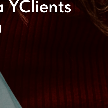
 YClients
и